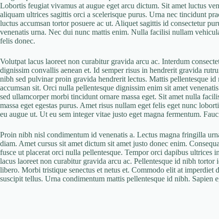
Lobortis feugiat vivamus at augue eget arcu dictum. Sit amet luctus venen
aliquam ultrices sagittis orci a scelerisque purus. Urna nec tincidunt pra
luctus accumsan tortor posuere ac ut. Aliquet sagittis id consectetur pur
venenatis urna. Nec dui nunc mattis enim. Nulla facilisi nullam vehicu
felis donec.
Volutpat lacus laoreet non curabitur gravida arcu ac. Interdum consectet
dignissim convallis aenean et. Id semper risus in hendrerit gravida rutru
nibh sed pulvinar proin gravida hendrerit lectus. Mattis pellentesque id n
accumsan sit. Orci nulla pellentesque dignissim enim sit amet venenatis
sed ullamcorper morbi tincidunt ornare massa eget. Sit amet nulla facil
massa eget egestas purus. Amet risus nullam eget felis eget nunc lobortis
eu augue ut. Ut eu sem integer vitae justo eget magna fermentum. Fauci
Proin nibh nisl condimentum id venenatis a. Lectus magna fringilla urna
diam. Amet cursus sit amet dictum sit amet justo donec enim. Consequat
fusce ut placerat orci nulla pellentesque. Tempor orci dapibus ultrices in
lacus laoreet non curabitur gravida arcu ac. Pellentesque id nibh tortor 
libero. Morbi tristique senectus et netus et. Commodo elit at imperdiet 
suscipit tellus. Urna condimentum mattis pellentesque id nibh. Sapien e