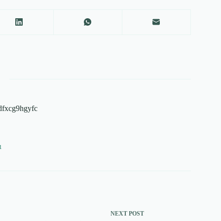
dfxcg9hgyfc
1
NEXT
POST