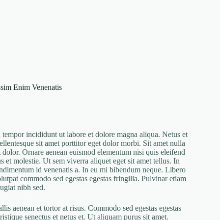
ssim Enim Venenatis
 tempor incididunt ut labore et dolore magna aliqua. Netus et
ellentesque sit amet porttitor eget dolor morbi. Sit amet nulla
rit dolor. Ornare aenean euismod elementum nisi quis eleifend
t molestie. Ut sem viverra aliquet eget sit amet tellus. In
 condimentum id venenatis a. In eu mi bibendum neque. Libero
olutpat commodo sed egestas egestas fringilla. Pulvinar etiam
ugiat nibh sed.
allis aenean et tortor at risus. Commodo sed egestas egestas
ristique senectus et netus et. Ut aliquam purus sit amet.