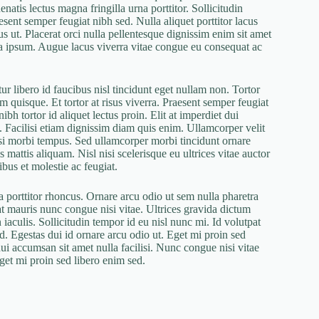
atis lectus magna fringilla urna porttitor. Sollicitudin
esent semper feugiat nibh sed. Nulla aliquet porttitor lacus
us ut. Placerat orci nulla pellentesque dignissim enim sit amet
la ipsum. Augue lacus viverra vitae congue eu consequat ac
ur libero id faucibus nisl tincidunt eget nullam non. Tortor
m quisque. Et tortor at risus viverra. Praesent semper feugiat
ibh tortor id aliquet lectus proin. Elit at imperdiet dui
. Facilisi etiam dignissim diam quis enim. Ullamcorper velit
isi morbi tempus. Sed ullamcorper morbi tincidunt ornare
 mattis aliquam. Nisl nisi scelerisque eu ultrices vitae auctor
bus et molestie ac feugiat.
 porttitor rhoncus. Ornare arcu odio ut sem nulla pharetra
 mauris nunc congue nisi vitae. Ultrices gravida dictum
 iaculis. Sollicitudin tempor id eu nisl nunc mi. Id volutpat
id. Egestas dui id ornare arcu odio ut. Eget mi proin sed
dui accumsan sit amet nulla facilisi. Nunc congue nisi vitae
get mi proin sed libero enim sed.