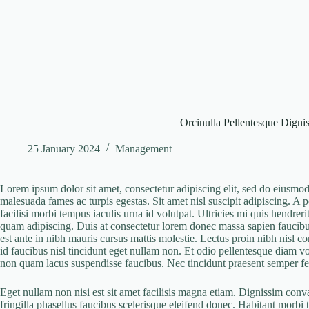
Orcinulla Pellentesque Digni
25 January 2024
Management
Lorem ipsum dolor sit amet, consectetur adipiscing elit, sed do eiusmod
malesuada fames ac turpis egestas. Sit amet nisl suscipit adipiscing. A p
facilisi morbi tempus iaculis urna id volutpat. Ultricies mi quis hendre
quam adipiscing. Duis at consectetur lorem donec massa sapien faucibus e
est ante in nibh mauris cursus mattis molestie. Lectus proin nibh nisl
id faucibus nisl tincidunt eget nullam non. Et odio pellentesque diam v
non quam lacus suspendisse faucibus. Nec tincidunt praesent semper fe
Eget nullam non nisi est sit amet facilisis magna etiam. Dignissim conv
fringilla phasellus faucibus scelerisque eleifend donec. Habitant morbi t